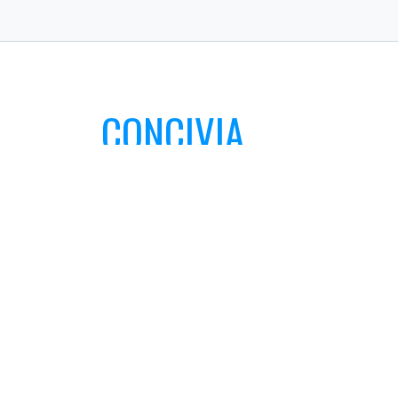
CONCIVIA
CONCIVIA S.A. - partener de incredere in
constructii civile, industriale si infrastructura.