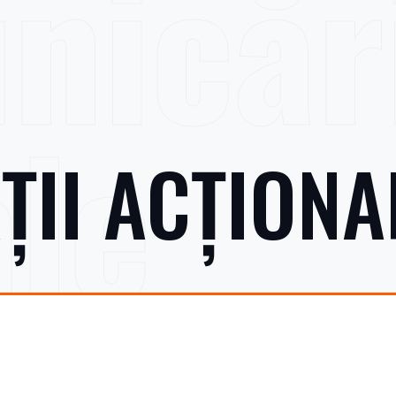
nicăr
ale
ȚII ACȚIONA