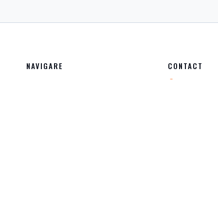
NAVIGARE
CONTACT
DESPRE NOI
CALEA CALA
ISTORIC
+40 239 61
PREZENT
+40 740 20
DOTĂRI
OFFICE@CON
CERTIFICĂRI
ȘTIRI
INFO ACȚIONARI
ANGAJĂRI
CONTACT